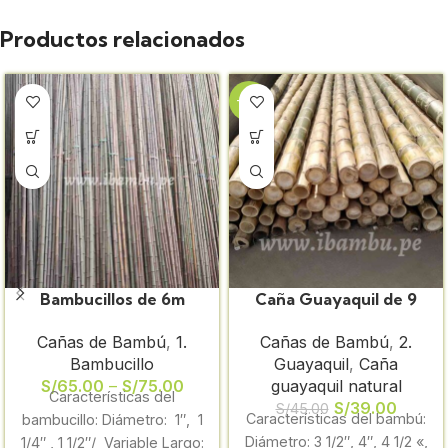
Productos relacionados
-13%
Bambucillos de 6m
Caña Guayaquil de 9
selectos por diámetro
metros
Cañas de Bambú
,
1.
Cañas de Bambú
,
2.
sin procesar x paquete
Bambucillo
Guayaquil
,
Caña
de 10unid
S/
65.00
–
S/
75.00
guayaquil natural
Características del
S/
39.00
S/
45.00
Características del bambú:
bambucillo: Diámetro: 1″, 1
Diámetro: 3 1/2″, 4″, 4 1/2 «,
1/4″ , 1 1/2″/ Variable Largo: