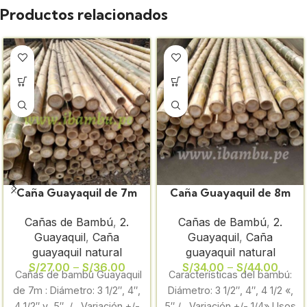
Productos relacionados
Caña Guayaquil de 7m
Caña Guayaquil de 8m
sin preservar
sin preservar
Cañas de Bambú
,
2.
Cañas de Bambú
,
2.
Guayaquil
,
Caña
Guayaquil
,
Caña
guayaquil natural
guayaquil natural
S/
27.00
–
S/
36.00
S/
34.00
–
S/
44.00
Cañas de bambú Guayaquil
Características del bambú:
de 7m : Diámetro: 3 1/2″, 4″,
Diámetro: 3 1/2″, 4″, 4 1/2 «,
4 1/2″ y 5″ / Variación +/-
5″ / Variación +/- 1/4» Usos