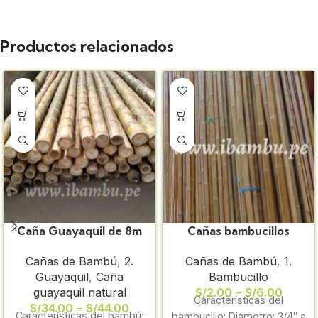
Productos relacionados
Caña Guayaquil de 8m
Cañas bambucillos
sin preservar
cortos y selectas sin
Cañas de Bambú
,
2.
Cañas de Bambú
,
1.
tratamiento de 3/4″ a 1″
Guayaquil
,
Caña
Bambucillo
guayaquil natural
S/
2.00
–
S/
6.00
Características del
S/
34.00
–
S/
44.00
Características del bambú:
bambucillo: Diámetro: 3/4″ a