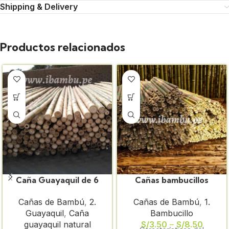
Shipping & Delivery
Productos relacionados
Caña Guayaquil de 6
Cañas bambucillos
metros
cortos y selectas sin
Cañas de Bambú
,
2.
Cañas de Bambú
,
1.
tratamiento de 1 1/2″
Guayaquil
,
Caña
Bambucillo
guayaquil natural
S/
3.50
–
S/
8.50