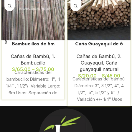
Bambucillos de 6m
Caña Guayaquil de 6
selectos por diámetro
metros
Cañas de Bambú
,
1.
Cañas de Bambú
,
2.
sin procesar x paquete
Bambucillo
Guayaquil
,
Caña
de 10unid
S/
65.00
–
S/
75.00
guayaquil natural
Características del
S/
20.00
–
S/
45.00
Características del bambú:
bambucillo: Diámetro: 1″, 1
Diámetro: 3″, 3 1/2″, 4″, 4
1/4″ , 1 1/2″/ Variable Largo:
1/2″, 5″, 5 1/2″ y 6″ /
6m Usos: Separación de
Variación +/- 1/4″ Usos
Ambientes, techado del Sol