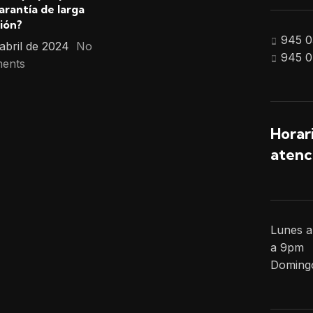
arantía de larga
ión?
945 0
 abril de 2024
No
945 0
ents
Horar
atenc
Lunes a
a 9pm
Domingo