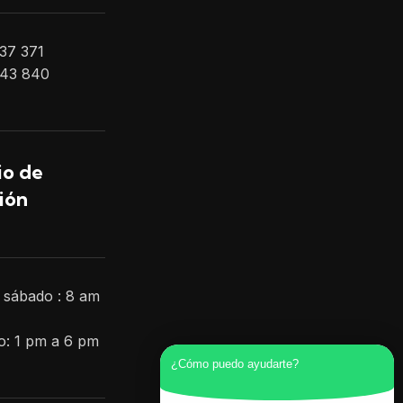
37 371
43 840
io de
ión
 sábado : 8 am
: 1 pm a 6 pm
¿Cómo puedo ayudarte?