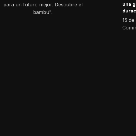
una g
para un futuro mejor. Descubre el
durac
bambú".
15 de
Comm