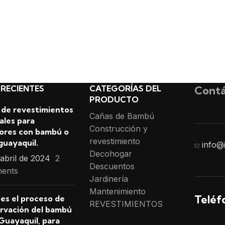
 RECIENTES
CATEGORÍAS DEL
Contá
PRODUCTO
 de revestimientos
Cañas de Bambú
ales para
Construcción y
iores con bambú o
revestimiento
guayaquil.
info@
Decohogar
 abril de 2024
2
Descuentos
ents
Jardinería
Mantenimiento
Teléf
 es el proceso de
REVESTIMIENTOS
rvación del bambú
Guayaquil, para