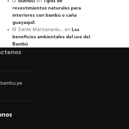
ibambu
en
Tipos de
revestimientos naturales para
interiores con bambú o caña
guayaquil.
Dante Manzanarès...
en
Los
beneficios ambientales del uso del
Bambú
ctenos
ibambu.pe
onos